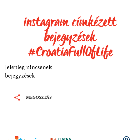
instagram címkézett
bejegyzések
#CroatiaFullOfLife
Jelenleg nincsenek
bejegyzések
MEGOSZTÁS