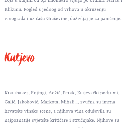
koja u duljini od 3,5 kilometra vijuga po brdima Starcu i
Klikunu. Pogled s jednog od vrhova u okruženju
vinograda i uz čašu Graševine, doživljaj je za pamćenje.
Kutjevo
Krauthaker, Enjingi, Adžić, Perak, Kutjevački podrumi,
Galić, Jakobović, Markota, Mihalj…, zvučna su imena
hrvatske vinske scene, a njihova vina oduševila su
najpoznatije svjetske kritičare i stručnjake. Njihove su