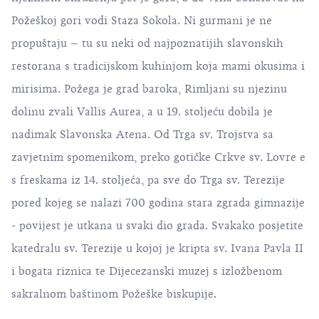
Požeškoj gori vodi Staza Sokola. Ni gurmani je ne
propuštaju – tu su neki od najpoznatijih slavonskih
restorana s tradicijskom kuhinjom koja mami okusima i
mirisima. Požega je grad baroka, Rimljani su njezinu
dolinu zvali Vallis Aurea, a u 19. stoljeću dobila je
nadimak Slavonska Atena. Od Trga sv. Trojstva sa
zavjetnim spomenikom, preko gotičke Crkve sv. Lovre e
s freskama iz 14. stoljeća, pa sve do Trga sv. Terezije
pored kojeg se nalazi 700 godina stara zgrada gimnazije
- povijest je utkana u svaki dio grada. Svakako posjetite
katedralu sv. Terezije u kojoj je kripta sv. Ivana Pavla II
i bogata riznica te Dijecezanski muzej s izložbenom
sakralnom baštinom Požeške biskupije.