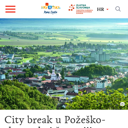
HR
City break u Požeško-