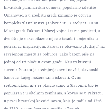
hrvatskih planinarskih domova, popularno izletište
Omanovac, a u središtu grada iznimno je očuvan
kompleks vlastelinstva Janković iz 18. stoljeća. Tu su
Muzej grada Pakraca i Muzej vojne i ratne povijesti, a
dvorište je nezaobilazno mjesto šetača i umjetnika u
potrazi za inspiracijom. Parovi se obavezno „fotkaju“ na
savršenom mjestu za poljupce. Tako barem piše na
jednoj od tri ploče u ovom gradu. Najatraktivniji
suvenir Pakraca je srednjovjekovni novčić, slavonski
banovac, kojeg možete sami iskovati. Ovim
srebrenjakom nije se plaćalo samo u Slavoniji, bio je
popularan i u okolnim zemljama, a kovao se u Pakracu,
u prvoj hrvatskoj kovnici novca, koja je radila od 1256.
do 1260., nakon čega se preselila u Zagreb.