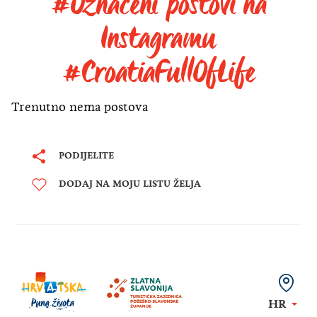
#Označeni postovi na
Instagramu
#CroatiaFullOfLife
Trenutno nema postova
PODIJELITE
DODAJ NA MOJU LISTU ŽELJA
HR