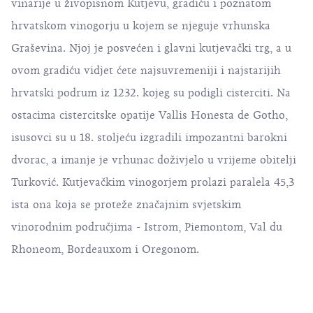
vinarije u živopisnom Kutjevu, gradiću i poznatom
hrvatskom vinogorju u kojem se njeguje vrhunska
Graševina. Njoj je posvećen i glavni kutjevački trg, a u
ovom gradiću vidjet ćete najsuvremeniji i najstarijih
hrvatski podrum iz 1232. kojeg su podigli cisterciti. Na
ostacima cistercitske opatije Vallis Honesta de Gotho,
isusovci su u 18. stoljeću izgradili impozantni barokni
dvorac, a imanje je vrhunac doživjelo u vrijeme obitelji
Turković. Kutjevačkim vinogorjem prolazi paralela 45,3
ista ona koja se proteže značajnim svjetskim
vinorodnim područjima - Istrom, Piemontom, Val du
Rhoneom, Bordeauxom i Oregonom.