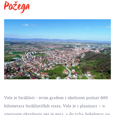
Požega
Vole je biciklisti - ovim gradom i okolicom prolazi 600
kilometara biciklističkih staza. Vole je i planinari – u
njezinom okruženju pet je gora, a do vrha Sokolovac na